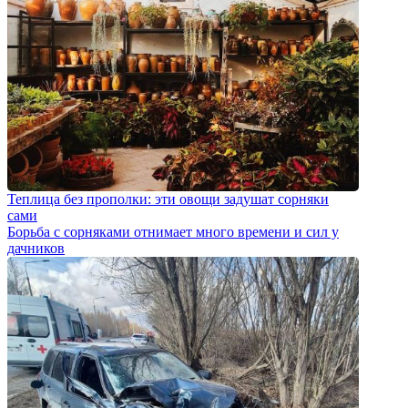
Теплица без прополки: эти овощи задушат сорняки
сами
Борьба с сорняками отнимает много времени и сил у
дачников