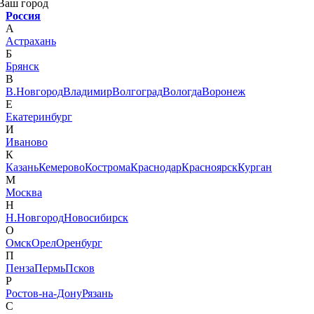
Ваш город
Россия
А
Астрахань
Б
Брянск
В
В.Новгород
Владимир
Волгоград
Вологда
Воронеж
Е
Екатеринбург
И
Иваново
К
Казань
Кемерово
Кострома
Краснодар
Красноярск
Курган
М
Москва
Н
Н.Новгород
Новосибирск
О
Омск
Орел
Оренбург
П
Пенза
Пермь
Псков
Р
Ростов-на-Дону
Рязань
С