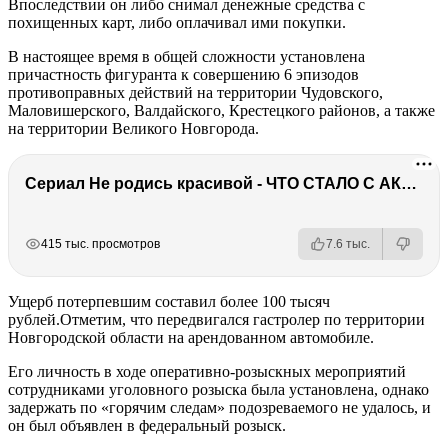
Впоследствии он либо снимал денежные средства с
похищенных карт, либо оплачивал ими покупки.
В настоящее время в общей сложности установлена
причастность фигуранта к совершению 6 эпизодов
противоправных действий на территории Чудовского,
Маловишерского, Валдайского, Крестецкого районов, а также
на территории Великого Новгорода.
Сериал Не родись красивой - ЧТО СТАЛО С АКТЕРАМИ? Смерть, тюрьма и красота
РЕКЛАМА
РЕКЛАМА
415 тыс. просмотров
7.6 тыс.
Ущерб потерпевшим составил более 100 тысяч
рублей.Отметим, что передвигался гастролер по территории
Новгородской области на арендованном автомобиле.
Его личность в ходе оперативно-розыскных мероприятий
сотрудниками уголовного розыска была установлена, однако
задержать по «горячим следам» подозреваемого не удалось, и
он был объявлен в федеральный розыск.