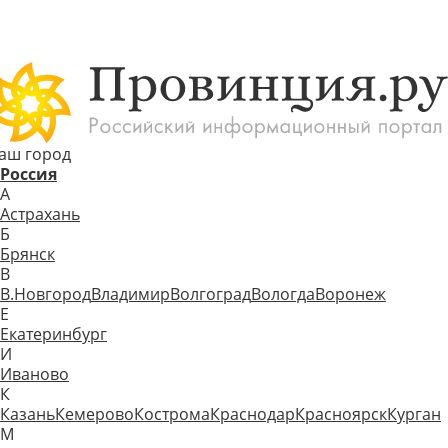
аш город
Россия
А
Астрахань
Б
Брянск
В
В.Новгород
Владимир
Волгоград
Вологда
Воронеж
Е
Екатеринбург
И
Иваново
К
Казань
Кемерово
Кострома
Краснодар
Красноярск
Курган
М