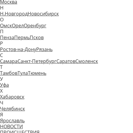
Москва
Н
Н.Новгород
Новосибирск
О
Омск
Орел
Оренбург
П
Пенза
Пермь
Псков
Р
Ростов-на-Дону
Рязань
С
Самара
Санкт-Петербург
Саратов
Смоленск
Т
Тамбов
Тула
Тюмень
У
Уфа
Х
Хабаровск
Ч
Челябинск
Я
Ярославль
НОВОСТИ
ПРОИСШЕСТВИЯ