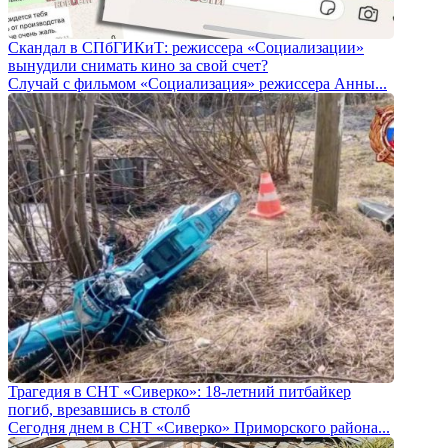
Скандал в СПбГИКиТ: режиссера «Социализации»
вынудили снимать кино за свой счет?
Случай с фильмом «Социализация» режиссера Анны...
Трагедия в СНТ «Сиверко»: 18-летний питбайкер
погиб, врезавшись в столб
Сегодня днем в СНТ «Сиверко» Приморского района...