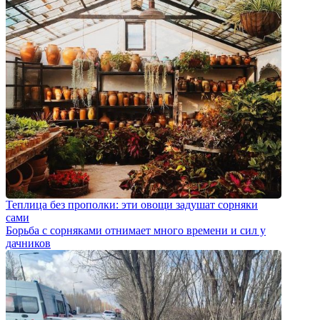
Теплица без прополки: эти овощи задушат сорняки
сами
Борьба с сорняками отнимает много времени и сил у
дачников