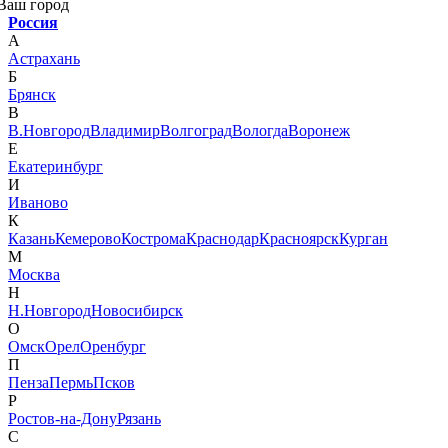
Ваш город
Россия
А
Астрахань
Б
Брянск
В
В.Новгород
Владимир
Волгоград
Вологда
Воронеж
Е
Екатеринбург
И
Иваново
К
Казань
Кемерово
Кострома
Краснодар
Красноярск
Курган
М
Москва
Н
Н.Новгород
Новосибирск
О
Омск
Орел
Оренбург
П
Пенза
Пермь
Псков
Р
Ростов-на-Дону
Рязань
С