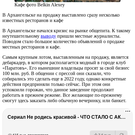
Кафе фото Belkin Alexey
В Архангельске на продажу выставлено сразу несколько
известных ресторанов и кафе
В Архангельске начался кризис на рынке общепита. К такому
неутешительному
выводу
пришли местные журналисты.
Поводом стало большое количество объявлений о продаже
местных ресторанов и кафе.
Самым крупным лотом, выставленным на продажу, является
дебаркадер, в котором располагается модный в городе клуб
«Паратовъ». Его нынешние владельцы просят за свой бизнес
100 млн. руб. В общении с прессой они сказали, что
собирались это сделать еще в 2022 году, однако конкретные
действия предприняли только сейчас. При этом они
успокоили горожан, что данное заведение продолжит
работать в прежнем режиме. Все желающие по-прежнему
смогут здесь заказать либо обычную вечеринку, или банкет.
Сериал Не родись красивой - ЧТО СТАЛО С АКТЕРАМИ? Смерть, тюрьма и красота
РЕКЛАМА
РЕКЛАМА
РЕКЛАМА