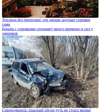
Теплица без прополки: эти овощи задушат сорняки
сами
Борьба с сорняками отнимает много времени и сил у
дачников
Северодвинск: опасный обгон чуть не стоил жизни