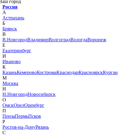
Ваш город
Россия
А
Астрахань
Б
Брянск
В
В.Новгород
Владимир
Волгоград
Вологда
Воронеж
Е
Екатеринбург
И
Иваново
К
Казань
Кемерово
Кострома
Краснодар
Красноярск
Курган
М
Москва
Н
Н.Новгород
Новосибирск
О
Омск
Орел
Оренбург
П
Пенза
Пермь
Псков
Р
Ростов-на-Дону
Рязань
С