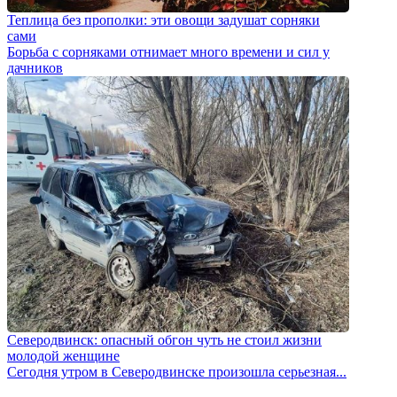
Теплица без прополки: эти овощи задушат сорняки
сами
Борьба с сорняками отнимает много времени и сил у
дачников
Северодвинск: опасный обгон чуть не стоил жизни
молодой женщине
Сегодня утром в Северодвинске произошла серьезная...