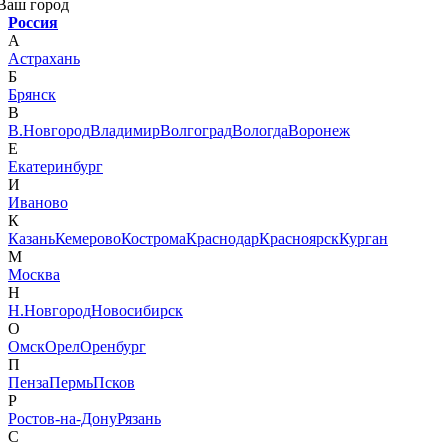
Ваш город
Россия
А
Астрахань
Б
Брянск
В
В.Новгород
Владимир
Волгоград
Вологда
Воронеж
Е
Екатеринбург
И
Иваново
К
Казань
Кемерово
Кострома
Краснодар
Красноярск
Курган
М
Москва
Н
Н.Новгород
Новосибирск
О
Омск
Орел
Оренбург
П
Пенза
Пермь
Псков
Р
Ростов-на-Дону
Рязань
С