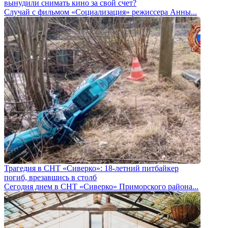
вынудили снимать кино за свой счет?
Случай с фильмом «Социализация» режиссера Анны...
Трагедия в СНТ «Сиверко»: 18-летний питбайкер
погиб, врезавшись в столб
Сегодня днем в СНТ «Сиверко» Приморского района...