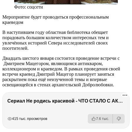
Фото: соцсети
Мероприятие будет проводиться профессиональным
краеведом
В наступившем году областная библиотека обещает
порадовать большим количеством интересных тем и
увлечённых историей Севера исследователей своих
посетителей.
Двадцать шестого января состоится проведение встречи с
Дмитрием Мацегором, являющимся антикваром,
коллекционером и краеведом. В рамках проведения своей
встречи краевед Дмитрий Мацегор планирует заняться
раскрытием пока ещё неизученной темы и впервые
освещающейся в стенах архангельской Добролюбовки.
Сериал Не родись красивой - ЧТО СТАЛО С АКТЕРАМИ? Смерть, тюрьма и красота
РЕКЛАМА
РЕКЛАМА
РЕКЛАМА
415 тыс. просмотров
7.6 тыс.