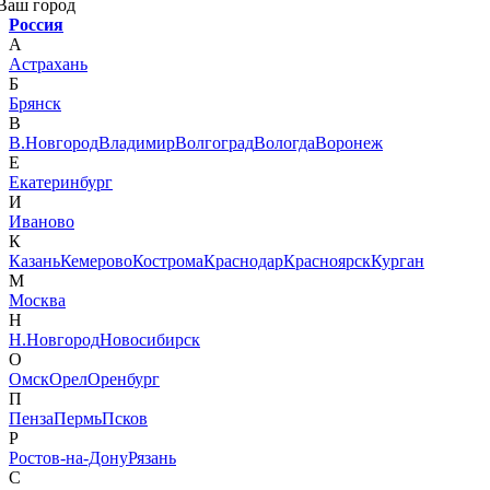
Ваш город
Россия
А
Астрахань
Б
Брянск
В
В.Новгород
Владимир
Волгоград
Вологда
Воронеж
Е
Екатеринбург
И
Иваново
К
Казань
Кемерово
Кострома
Краснодар
Красноярск
Курган
М
Москва
Н
Н.Новгород
Новосибирск
О
Омск
Орел
Оренбург
П
Пенза
Пермь
Псков
Р
Ростов-на-Дону
Рязань
С