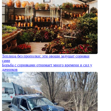
Теплица без прополки: эти овощи задушат сорняки
сами
Борьба с сорняками отнимает много времени и сил у
дачников