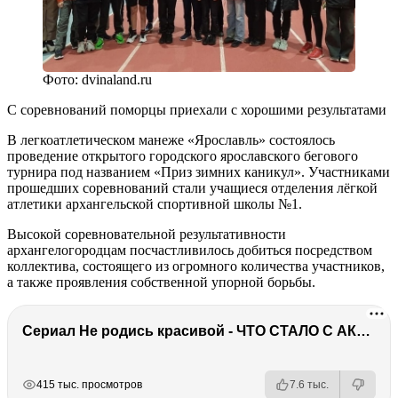
Фото: dvinaland.ru
С соревнований поморцы приехали с хорошими результатами
В легкоатлетическом манеже «Ярославль» состоялось
проведение открытого городского ярославского бегового
турнира под названием «Приз зимних каникул». Участниками
прошедших соревнований стали учащиеся отделения лёгкой
атлетики архангельской спортивной школы №1.
Высокой соревновательной результативности
архангелогородцам посчастливилось добиться посредством
коллектива, состоящего из огромного количества участников,
а также проявления собственной упорной борьбы.
Сериал Не родись красивой - ЧТО СТАЛО С АКТЕРАМИ? Смерть, тюрьма и красота
РЕКЛАМА
РЕКЛАМА
415 тыс. просмотров
7.6 тыс.