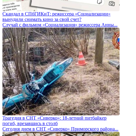
Скандал в СПбГИКиТ: режиссера «Социализации»
вынудили снимать кино за свой счет?
Случай с фильмом «Социализация» режиссера Анны...
Трагедия в СНТ «Сиверко»: 18-летний питбайкер
погиб, врезавшись в столб
Сегодня днем в СНТ «Сиверко» Приморского района...