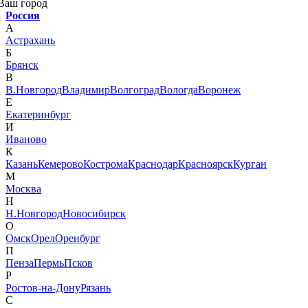
Ваш город
Россия
А
Астрахань
Б
Брянск
В
В.Новгород
Владимир
Волгоград
Вологда
Воронеж
Е
Екатеринбург
И
Иваново
К
Казань
Кемерово
Кострома
Краснодар
Красноярск
Курган
М
Москва
Н
Н.Новгород
Новосибирск
О
Омск
Орел
Оренбург
П
Пенза
Пермь
Псков
Р
Ростов-на-Дону
Рязань
С