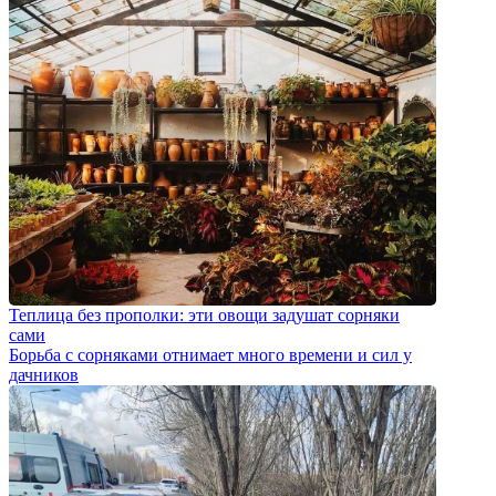
Теплица без прополки: эти овощи задушат сорняки
сами
Борьба с сорняками отнимает много времени и сил у
дачников