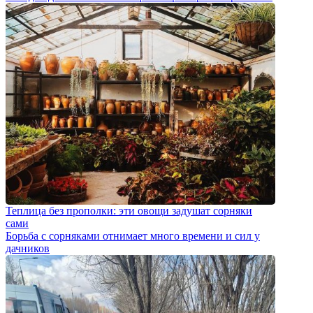
Теплица без прополки: эти овощи задушат сорняки
сами
Борьба с сорняками отнимает много времени и сил у
дачников