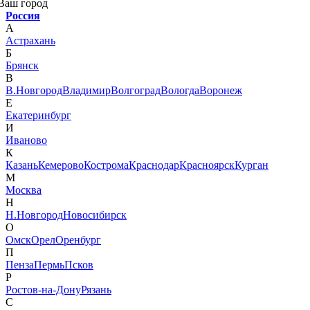
Ваш город
Россия
А
Астрахань
Б
Брянск
В
В.Новгород
Владимир
Волгоград
Вологда
Воронеж
Е
Екатеринбург
И
Иваново
К
Казань
Кемерово
Кострома
Краснодар
Красноярск
Курган
М
Москва
Н
Н.Новгород
Новосибирск
О
Омск
Орел
Оренбург
П
Пенза
Пермь
Псков
Р
Ростов-на-Дону
Рязань
С