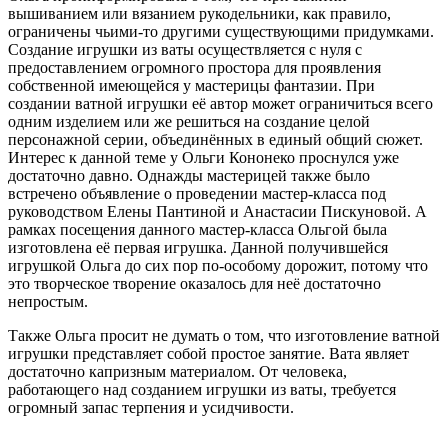
вышиванием или вязанием рукодельники, как правило,
ограничены чьими-то другими существующими придумками.
Создание игрушки из ваты осуществляется с нуля с
предоставлением огромного простора для проявления
собственной имеющейся у мастерицы фантазии. При
создании ватной игрушки её автор может ограничиться всего
одним изделием или же решиться на создание целой
персонажной серии, объединённых в единый общий сюжет.
Интерес к данной теме у Ольги Кононеко проснулся уже
достаточно давно. Однажды мастерицей также было
встречено объявление о проведении мастер-класса под
руководством Елены Пантиной и Анастасии Пискуновой. А
рамках посещения данного мастер-класса Ольгой была
изготовлена её первая игрушка. Данной получившейся
игрушкой Ольга до сих пор по-особому дорожит, потому что
это творческое творение оказалось для неё достаточно
непростым.
Также Ольга просит не думать о том, что изготовление ватной
игрушки представляет собой простое занятие. Вата являет
достаточно капризным материалом. От человека,
работающего над созданием игрушки из ваты, требуется
огромный запас терпения и усидчивости.