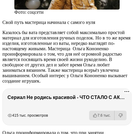
Фото: соцсети
Свой путь мастерица начинала с самого нуля
Казалось бы вата представляет собой максимально простой
материал для изготовления ручных поделок. Но в то же время
изделия, изготовленные из ваты, нередко выглядят по-
настоящему живыми. Мастерица Ольга Кононенко
проинформировала о том, что для неё огромной радостью
является посвящать время своей жизни рукоделию. В
свободное от других дел и забот время Ольга любит
заниматься вязанием. Также мастерица всерьёз увлечена
вышиванием. Особый интерес у Ольги Кононенко вызывает
создание игрушек.
Сериал Не родись красивой - ЧТО СТАЛО С АКТЕРАМИ? Смерть, тюрьма и красота
РЕКЛАМА
РЕКЛАМА
415 тыс. просмотров
7.6 тыс.
Ольга проинформировала о том, что при занятии