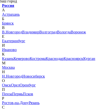
Ваш город
Россия
А
Астрахань
Б
Брянск
В
В.Новгород
Владимир
Волгоград
Вологда
Воронеж
Е
Екатеринбург
И
Иваново
К
Казань
Кемерово
Кострома
Краснодар
Красноярск
Курган
М
Москва
Н
Н.Новгород
Новосибирск
О
Омск
Орел
Оренбург
П
Пенза
Пермь
Псков
Р
Ростов-на-Дону
Рязань
С