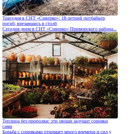
Трагедия в СНТ «Сиверко»: 18-летний питбайкер
погиб, врезавшись в столб
Сегодня днем в СНТ «Сиверко» Приморского района...
Теплица без прополки: эти овощи задушат сорняки
сами
Борьба с сорняками отнимает много времени и сил у