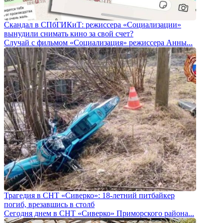
Скандал в СПбГИКиТ: режиссера «Социализации»
вынудили снимать кино за свой счет?
Случай с фильмом «Социализация» режиссера Анны...
Трагедия в СНТ «Сиверко»: 18-летний питбайкер
погиб, врезавшись в столб
Сегодня днем в СНТ «Сиверко» Приморского района...