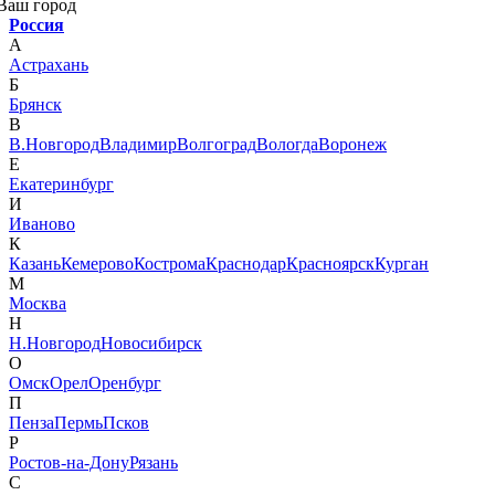
Ваш город
Россия
А
Астрахань
Б
Брянск
В
В.Новгород
Владимир
Волгоград
Вологда
Воронеж
Е
Екатеринбург
И
Иваново
К
Казань
Кемерово
Кострома
Краснодар
Красноярск
Курган
М
Москва
Н
Н.Новгород
Новосибирск
О
Омск
Орел
Оренбург
П
Пенза
Пермь
Псков
Р
Ростов-на-Дону
Рязань
С