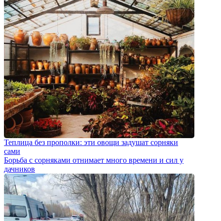
Теплица без прополки: эти овощи задушат сорняки
сами
Борьба с сорняками отнимает много времени и сил у
дачников