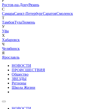
Р
Ростов-на-Дону
Рязань
С
Самара
Санкт-Петербург
Саратов
Смоленск
Т
Тамбов
Тула
Тюмень
У
Уфа
Х
Хабаровск
Ч
Челябинск
Я
Ярославль
НОВОСТИ
ПРОИСШЕСТВИЯ
Общество
ЗВЕЗДЫ
Регионы
Школа Жизни
НОВОСТИ