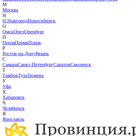
М
Москва
Н
Н.Новгород
Новосибирск
О
Омск
Орел
Оренбург
П
Пенза
Пермь
Псков
Р
Ростов-на-Дону
Рязань
С
Самара
Санкт-Петербург
Саратов
Смоленск
Т
Тамбов
Тула
Тюмень
У
Уфа
Х
Хабаровск
Ч
Челябинск
Я
Ярославль