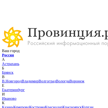
Ваш город
Россия
А
Астрахань
Б
Брянск
В
В.Новгород
Владимир
Волгоград
Вологда
Воронеж
Е
Екатеринбург
И
Иваново
К
Казань
Кемерово
Кострома
Краснодар
Красноярск
Курган