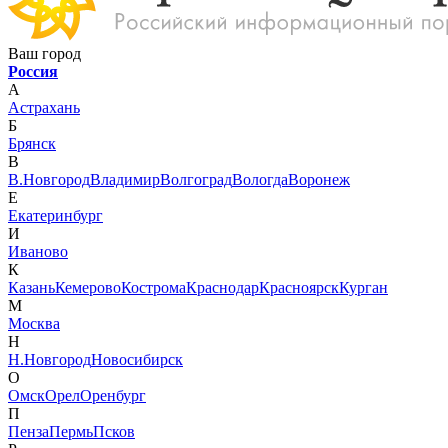
Ваш город
Россия
А
Астрахань
Б
Брянск
В
В.Новгород
Владимир
Волгоград
Вологда
Воронеж
Е
Екатеринбург
И
Иваново
К
Казань
Кемерово
Кострома
Краснодар
Красноярск
Курган
М
Москва
Н
Н.Новгород
Новосибирск
О
Омск
Орел
Оренбург
П
Пенза
Пермь
Псков