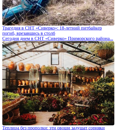
Трагедия в СНТ «Сиверко»: 18-летний питбайкер
погиб, врезавшись в столб
Сегодня днем в СНТ «Сиверко» Приморского района...
Теплица без прополки: эти овощи задушат сорняки