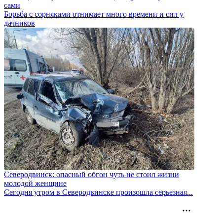
сами
Борьба с сорняками отнимает много времени и сил у
дачников
Северодвинск: опасный обгон чуть не стоил жизни
молодой женщине
Сегодня утром в Северодвинске произошла серьезная...