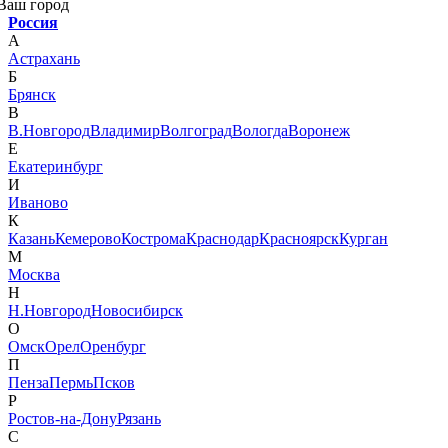
Ваш город
Россия
А
Астрахань
Б
Брянск
В
В.Новгород
Владимир
Волгоград
Вологда
Воронеж
Е
Екатеринбург
И
Иваново
К
Казань
Кемерово
Кострома
Краснодар
Красноярск
Курган
М
Москва
Н
Н.Новгород
Новосибирск
О
Омск
Орел
Оренбург
П
Пенза
Пермь
Псков
Р
Ростов-на-Дону
Рязань
С