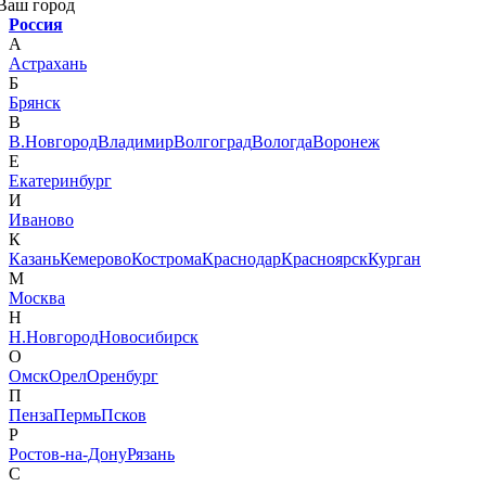
Ваш город
Россия
А
Астрахань
Б
Брянск
В
В.Новгород
Владимир
Волгоград
Вологда
Воронеж
Е
Екатеринбург
И
Иваново
К
Казань
Кемерово
Кострома
Краснодар
Красноярск
Курган
М
Москва
Н
Н.Новгород
Новосибирск
О
Омск
Орел
Оренбург
П
Пенза
Пермь
Псков
Р
Ростов-на-Дону
Рязань
С