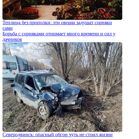
Теплица без прополки: эти овощи задушат сорняки
сами
Борьба с сорняками отнимает много времени и сил у
дачников
Северодвинск: опасный обгон чуть не стоил жизни