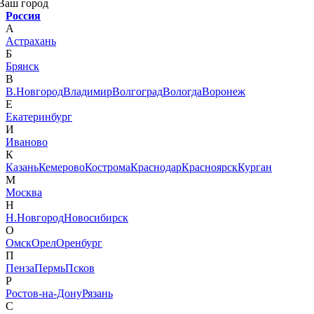
Ваш город
Россия
А
Астрахань
Б
Брянск
В
В.Новгород
Владимир
Волгоград
Вологда
Воронеж
Е
Екатеринбург
И
Иваново
К
Казань
Кемерово
Кострома
Краснодар
Красноярск
Курган
М
Москва
Н
Н.Новгород
Новосибирск
О
Омск
Орел
Оренбург
П
Пенза
Пермь
Псков
Р
Ростов-на-Дону
Рязань
С