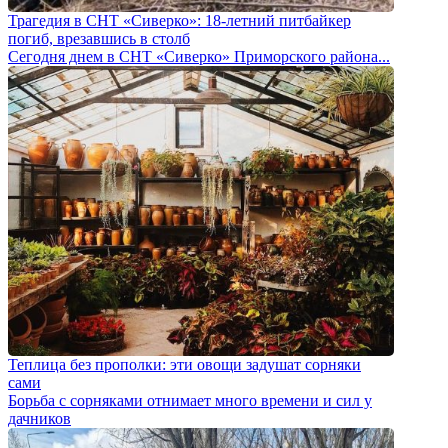
Трагедия в СНТ «Сиверко»: 18-летний питбайкер
погиб, врезавшись в столб
Сегодня днем в СНТ «Сиверко» Приморского района...
Теплица без прополки: эти овощи задушат сорняки
сами
Борьба с сорняками отнимает много времени и сил у
дачников