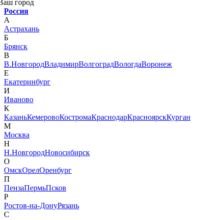
Ваш город
Россия
А
Астрахань
Б
Брянск
В
В.Новгород
Владимир
Волгоград
Вологда
Воронеж
Е
Екатеринбург
И
Иваново
К
Казань
Кемерово
Кострома
Краснодар
Красноярск
Курган
М
Москва
Н
Н.Новгород
Новосибирск
О
Омск
Орел
Оренбург
П
Пенза
Пермь
Псков
Р
Ростов-на-Дону
Рязань
С