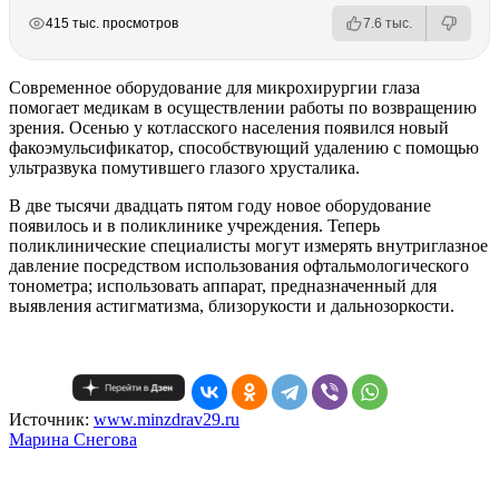
РЕКЛАМА
РЕКЛАМА
РЕКЛАМА
415 тыс. просмотров
7.6 тыс.
Современное оборудование для микрохирургии глаза
помогает медикам в осуществлении работы по возвращению
зрения. Осенью у котласского населения появился новый
факоэмульсификатор, способствующий удалению с помощью
ультразвука помутившего глазого хрусталика.
В две тысячи двадцать пятом году новое оборудование
появилось и в поликлинике учреждения. Теперь
поликлинические специалисты могут измерять внутриглазное
давление посредством использования офтальмологического
тонометра; использовать аппарат, предназначенный для
выявления астигматизма, близорукости и дальнозоркости.
Источник:
www.minzdrav29.ru
Mарина Снегова