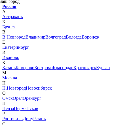
Ваш город
Россия
А
Астрахань
Б
Брянск
В
В.Новгород
Владимир
Волгоград
Вологда
Воронеж
Е
Екатеринбург
И
Иваново
К
Казань
Кемерово
Кострома
Краснодар
Красноярск
Курган
М
Москва
Н
Н.Новгород
Новосибирск
О
Омск
Орел
Оренбург
П
Пенза
Пермь
Псков
Р
Ростов-на-Дону
Рязань
С