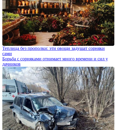
Теплица без прополки: эти овощи задушат сорняки
сами
Борьба с сорняками отнимает много времени и сил у
дачников