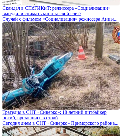
Скандал в СПбГИКиТ: режиссера «Социализации»
вынудили снимать кино за свой счет?
Случай с фильмом «Социализация» режиссера Анны...
Трагедия в СНТ «Сиверко»: 18-летний питбайкер
погиб, врезавшись в столб
Сегодня днем в СНТ «Сиверко» Приморского района...