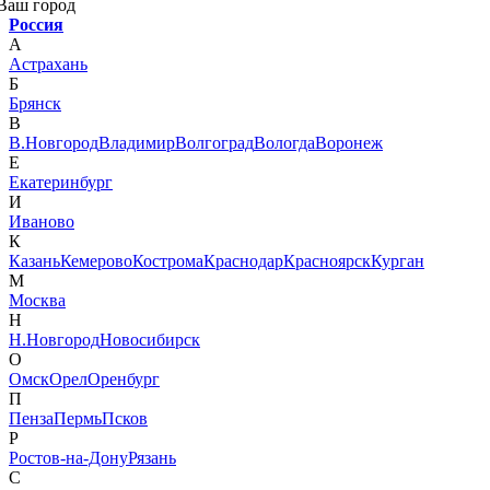
Ваш город
Россия
А
Астрахань
Б
Брянск
В
В.Новгород
Владимир
Волгоград
Вологда
Воронеж
Е
Екатеринбург
И
Иваново
К
Казань
Кемерово
Кострома
Краснодар
Красноярск
Курган
М
Москва
Н
Н.Новгород
Новосибирск
О
Омск
Орел
Оренбург
П
Пенза
Пермь
Псков
Р
Ростов-на-Дону
Рязань
С