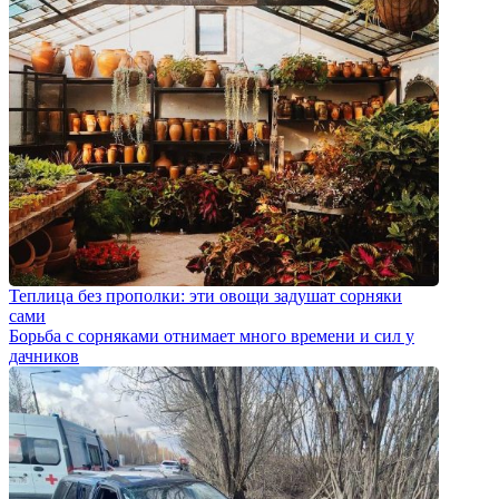
Теплица без прополки: эти овощи задушат сорняки
сами
Борьба с сорняками отнимает много времени и сил у
дачников