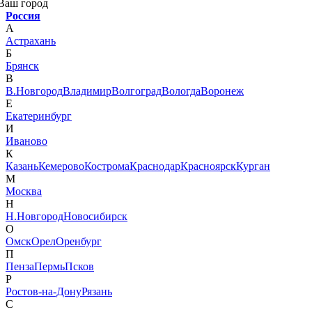
Ваш город
Россия
А
Астрахань
Б
Брянск
В
В.Новгород
Владимир
Волгоград
Вологда
Воронеж
Е
Екатеринбург
И
Иваново
К
Казань
Кемерово
Кострома
Краснодар
Красноярск
Курган
М
Москва
Н
Н.Новгород
Новосибирск
О
Омск
Орел
Оренбург
П
Пенза
Пермь
Псков
Р
Ростов-на-Дону
Рязань
С