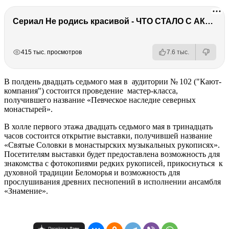
Сериал Не родись красивой - ЧТО СТАЛО С АКТЕРАМИ? Смерть, тюрьма и красота
РЕКЛАМА
РЕКЛАМА
РЕКЛАМА
415 тыс. просмотров
7.6 тыс.
В полдень двадцать седьмого мая в аудитории № 102 ("Кают-
компания") состоится проведение мастер-класса,
получившего название «Певческое наследие северных
монастырей».
В холле первого этажа двадцать седьмого мая в тринадцать
часов состоится открытие выставки, получившей название
«Святые Соловки в монастырских музыкальных рукописях».
Посетителям выставки будет предоставлена возможность для
знакомства с фотокопиями редких рукописей, прикоснуться к
духовной традиции Беломорья и возможность для
прослушивания древних песнопений в исполнении ансамбля
«Знамение».