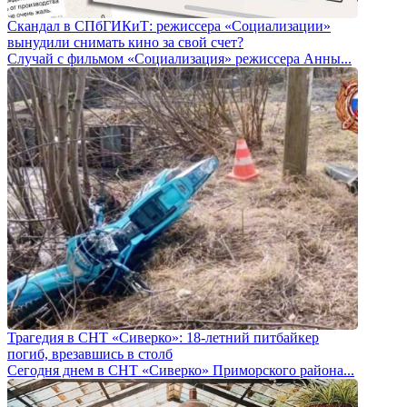
Скандал в СПбГИКиТ: режиссера «Социализации»
вынудили снимать кино за свой счет?
Случай с фильмом «Социализация» режиссера Анны...
Трагедия в СНТ «Сиверко»: 18-летний питбайкер
погиб, врезавшись в столб
Сегодня днем в СНТ «Сиверко» Приморского района...