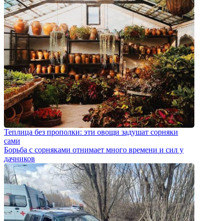
Теплица без прополки: эти овощи задушат сорняки
сами
Борьба с сорняками отнимает много времени и сил у
дачников