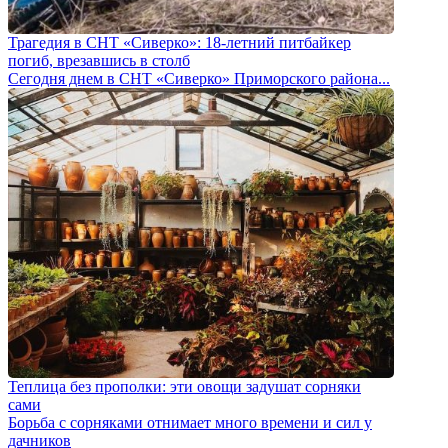
Трагедия в СНТ «Сиверко»: 18-летний питбайкер
погиб, врезавшись в столб
Сегодня днем в СНТ «Сиверко» Приморского района...
Теплица без прополки: эти овощи задушат сорняки
сами
Борьба с сорняками отнимает много времени и сил у
дачников