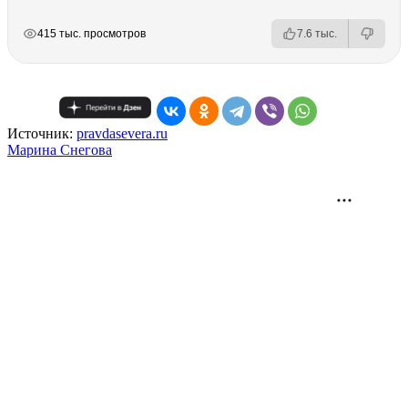
РЕКЛАМА
РЕКЛАМА
РЕКЛАМА
415 тыс. просмотров
7.6 тыс.
Источник:
pravdasevera.ru
Mарина Снегова