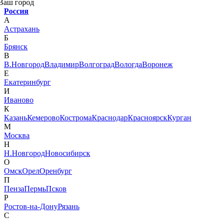
Ваш город
Россия
А
Астрахань
Б
Брянск
В
В.Новгород
Владимир
Волгоград
Вологда
Воронеж
Е
Екатеринбург
И
Иваново
К
Казань
Кемерово
Кострома
Краснодар
Красноярск
Курган
М
Москва
Н
Н.Новгород
Новосибирск
О
Омск
Орел
Оренбург
П
Пенза
Пермь
Псков
Р
Ростов-на-Дону
Рязань
С