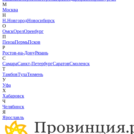
М
Москва
Н
Н.Новгород
Новосибирск
О
Омск
Орел
Оренбург
П
Пенза
Пермь
Псков
Р
Ростов-на-Дону
Рязань
С
Самара
Санкт-Петербург
Саратов
Смоленск
Т
Тамбов
Тула
Тюмень
У
Уфа
Х
Хабаровск
Ч
Челябинск
Я
Ярославль