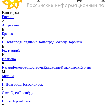
Ваш город
Россия
А
Астрахань
Б
Брянск
В
В.Новгород
Владимир
Волгоград
Вологда
Воронеж
Е
Екатеринбург
И
Иваново
К
Казань
Кемерово
Кострома
Краснодар
Красноярск
Курган
М
Москва
Н
Н.Новгород
Новосибирск
О
Омск
Орел
Оренбург
П
Пенза
Пермь
Псков