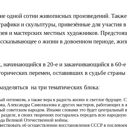
ие одной сотни живописных произведений. Также
 графики и скульптуры, привезённые для участия
зея и мастерских местных художников. Предстоящ
ссказывающее о жизни в довоенном периоде, жизн
, начинающийся в 20-е и заканчивающийся в 60-е
орических перемен, оставивших в судьбе страны 
азделяться на три тематических блока:
ый оптимизм, а также вера в радость жизни и светлое будущее.
а, Александра Самохвалова и других мастеров, работающих в ж
ный советским народом. Иными словами это будет центральный 
разделе, в своих творениях постарались передать всю народную 
ода Великой Отечественной войны.
овествовать об осуществлении восстановления СССР в послевоенн