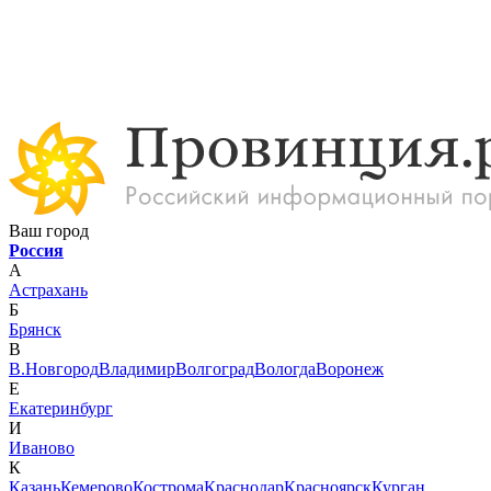
Ваш город
Россия
А
Астрахань
Б
Брянск
В
В.Новгород
Владимир
Волгоград
Вологда
Воронеж
Е
Екатеринбург
И
Иваново
К
Казань
Кемерово
Кострома
Краснодар
Красноярск
Курган