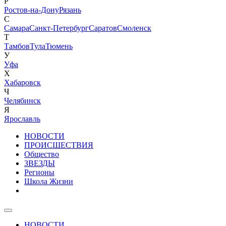
Р
Ростов-на-Дону
Рязань
С
Самара
Санкт-Петербург
Саратов
Смоленск
Т
Тамбов
Тула
Тюмень
У
Уфа
Х
Хабаровск
Ч
Челябинск
Я
Ярославль
НОВОСТИ
ПРОИСШЕСТВИЯ
Общество
ЗВЕЗДЫ
Регионы
Школа Жизни
НОВОСТИ