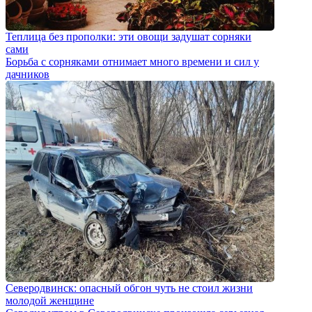
Теплица без прополки: эти овощи задушат сорняки
сами
Борьба с сорняками отнимает много времени и сил у
дачников
Северодвинск: опасный обгон чуть не стоил жизни
молодой женщине