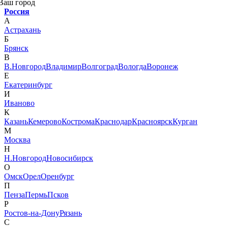
Ваш город
Россия
А
Астрахань
Б
Брянск
В
В.Новгород
Владимир
Волгоград
Вологда
Воронеж
Е
Екатеринбург
И
Иваново
К
Казань
Кемерово
Кострома
Краснодар
Красноярск
Курган
М
Москва
Н
Н.Новгород
Новосибирск
О
Омск
Орел
Оренбург
П
Пенза
Пермь
Псков
Р
Ростов-на-Дону
Рязань
С