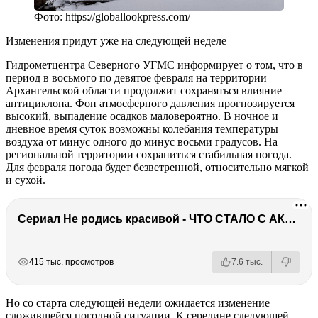
Фото: https://globallookpress.com/
Изменения придут уже на следующей неделе
Гидрометцентра Северного УГМС информирует о том, что в
период в восьмого по девятое февраля на территории
Архангельской области продолжит сохраняться влияние
антициклона. Фон атмосферного давления прогнозируется
высокий, выпадение осадков маловероятно. В ночное и
дневное время суток возможны колебания температуры
воздуха от минус одного до минус восьми градусов. На
региональной территории сохраниться стабильная погода.
Для февраля погода будет безветренной, относительно мягкой
и сухой.
Сериал Не родись красивой - ЧТО СТАЛО С АКТЕРАМИ? Смерть, тюрьма и красота
РЕКЛАМА
РЕКЛАМА
415 тыс. просмотров
7.6 тыс.
Но со старта следующей недели ожидается изменение
сложившейся погодной ситуации. К середине следующей