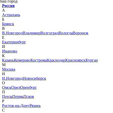
Ваш город
Россия
А
Астрахань
Б
Брянск
В
В.Новгород
Владимир
Волгоград
Вологда
Воронеж
Е
Екатеринбург
И
Иваново
К
Казань
Кемерово
Кострома
Краснодар
Красноярск
Курган
М
Москва
Н
Н.Новгород
Новосибирск
О
Омск
Орел
Оренбург
П
Пенза
Пермь
Псков
Р
Ростов-на-Дону
Рязань
С