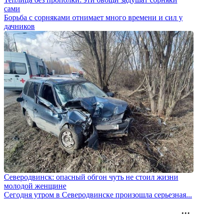
сами
Борьба с сорняками отнимает много времени и сил у
дачников
Северодвинск: опасный обгон чуть не стоил жизни
молодой женщине
Сегодня утром в Северодвинске произошла серьезная...