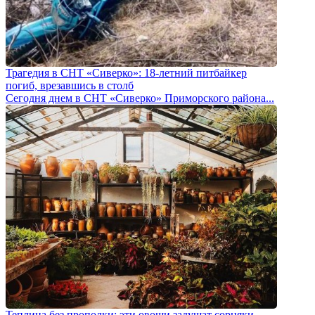
Трагедия в СНТ «Сиверко»: 18-летний питбайкер
погиб, врезавшись в столб
Сегодня днем в СНТ «Сиверко» Приморского района...
Теплица без прополки: эти овощи задушат сорняки