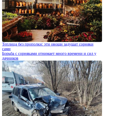
Теплица без прополки: эти овощи задушат сорняки
сами
Борьба с сорняками отнимает много времени и сил у
дачников