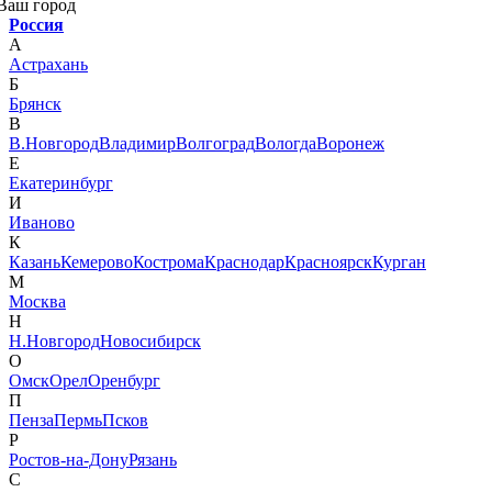
Ваш город
Россия
А
Астрахань
Б
Брянск
В
В.Новгород
Владимир
Волгоград
Вологда
Воронеж
Е
Екатеринбург
И
Иваново
К
Казань
Кемерово
Кострома
Краснодар
Красноярск
Курган
М
Москва
Н
Н.Новгород
Новосибирск
О
Омск
Орел
Оренбург
П
Пенза
Пермь
Псков
Р
Ростов-на-Дону
Рязань
С