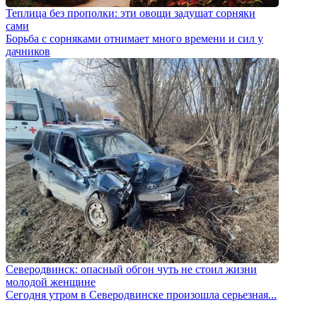
Теплица без прополки: эти овощи задушат сорняки
сами
Борьба с сорняками отнимает много времени и сил у
дачников
Северодвинск: опасный обгон чуть не стоил жизни
молодой женщине
Сегодня утром в Северодвинске произошла серьезная...