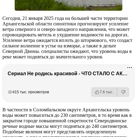
Сегодня, 21 января 2025 года на большей части территории
Архангельской области синоптики прогнозируют усиление
ветра северного и северо-западного направления, что может
спровоцировать метель и ухудшение видимости на дорогах.
Усиление ветра ожидается вплоть до штормового, что создаст
сильное волнение в устье на взморье, а также в дельте
Северной Двины. специалисты ожидают, что уровень воды в
реке может подняться до значительного уровня.
Сериал Не родись красивой - ЧТО СТАЛО С АКТЕРАМИ? Смерть, тюрьма и красота
РЕКЛАМА
РЕКЛАМА
РЕКЛАМА
415 тыс. просмотров
7.6 тыс.
В частности в Соломбальском округе Архангельска уровень
воды может повыситься до 230 сантиметров, в то время как в
закрытом городе повышенной секретности Северодвинске
речные водные массы могут подняться до 240 сантиметров.
Подобные явления могут представлять определенную