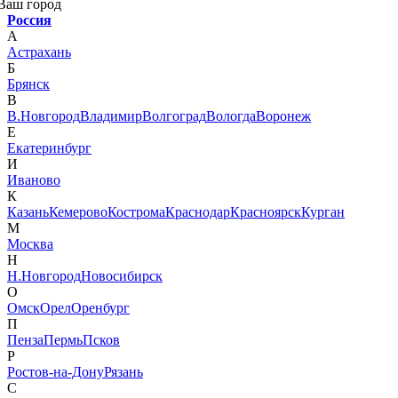
Ваш город
Россия
А
Астрахань
Б
Брянск
В
В.Новгород
Владимир
Волгоград
Вологда
Воронеж
Е
Екатеринбург
И
Иваново
К
Казань
Кемерово
Кострома
Краснодар
Красноярск
Курган
М
Москва
Н
Н.Новгород
Новосибирск
О
Омск
Орел
Оренбург
П
Пенза
Пермь
Псков
Р
Ростов-на-Дону
Рязань
С