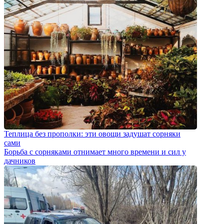
Теплица без прополки: эти овощи задушат сорняки
сами
Борьба с сорняками отнимает много времени и сил у
дачников