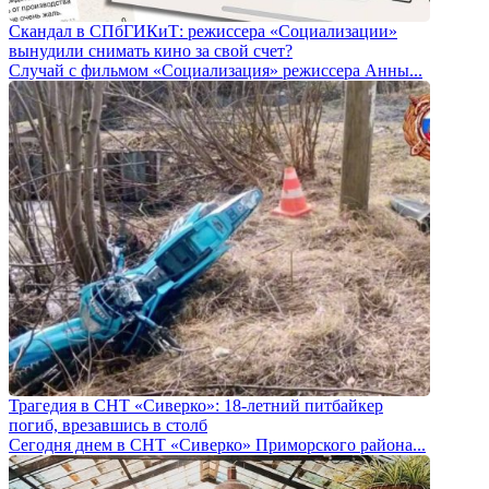
Скандал в СПбГИКиТ: режиссера «Социализации»
вынудили снимать кино за свой счет?
Случай с фильмом «Социализация» режиссера Анны...
Трагедия в СНТ «Сиверко»: 18-летний питбайкер
погиб, врезавшись в столб
Сегодня днем в СНТ «Сиверко» Приморского района...