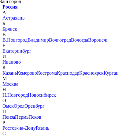
Ваш город
Россия
А
Астрахань
Б
Брянск
В
В.Новгород
Владимир
Волгоград
Вологда
Воронеж
Е
Екатеринбург
И
Иваново
К
Казань
Кемерово
Кострома
Краснодар
Красноярск
Курган
М
Москва
Н
Н.Новгород
Новосибирск
О
Омск
Орел
Оренбург
П
Пенза
Пермь
Псков
Р
Ростов-на-Дону
Рязань
С