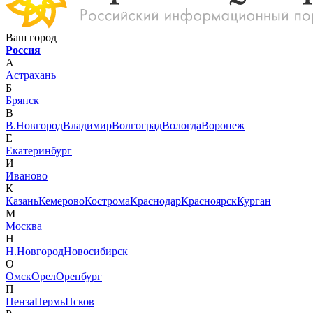
Ваш город
Россия
А
Астрахань
Б
Брянск
В
В.Новгород
Владимир
Волгоград
Вологда
Воронеж
Е
Екатеринбург
И
Иваново
К
Казань
Кемерово
Кострома
Краснодар
Красноярск
Курган
М
Москва
Н
Н.Новгород
Новосибирск
О
Омск
Орел
Оренбург
П
Пенза
Пермь
Псков