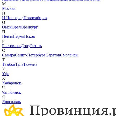
М
Москва
Н
Н.Новгород
Новосибирск
О
Омск
Орел
Оренбург
П
Пенза
Пермь
Псков
Р
Ростов-на-Дону
Рязань
С
Самара
Санкт-Петербург
Саратов
Смоленск
Т
Тамбов
Тула
Тюмень
У
Уфа
Х
Хабаровск
Ч
Челябинск
Я
Ярославль