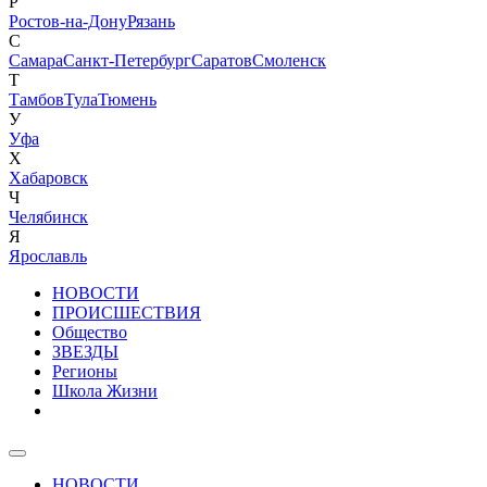
Р
Ростов-на-Дону
Рязань
С
Самара
Санкт-Петербург
Саратов
Смоленск
Т
Тамбов
Тула
Тюмень
У
Уфа
Х
Хабаровск
Ч
Челябинск
Я
Ярославль
НОВОСТИ
ПРОИСШЕСТВИЯ
Общество
ЗВЕЗДЫ
Регионы
Школа Жизни
НОВОСТИ