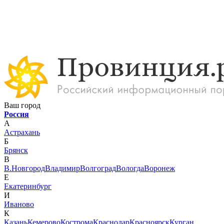
Ваш город
Россия
А
Астрахань
Б
Брянск
В
В.Новгород
Владимир
Волгоград
Вологда
Воронеж
Е
Екатеринбург
И
Иваново
К
Казань
Кемерово
Кострома
Краснодар
Красноярск
Курган