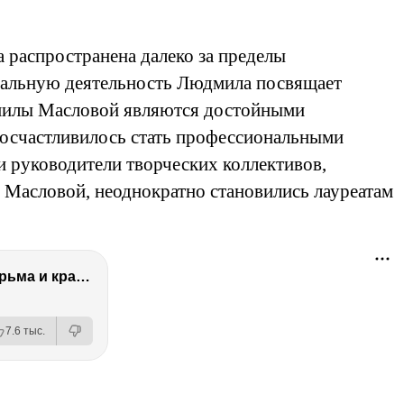
 распространена далеко за пределы
нальную деятельность Людмила посвящает
дмилы Масловой являются достойными
осчастливилось стать профессиональными
 руководители творческих коллективов,
Масловой, неоднократно становились лауреатам
Сериал Не родись красивой - ЧТО СТАЛО С АКТЕРАМИ? Смерть, тюрьма и красота
7.6 тыс.