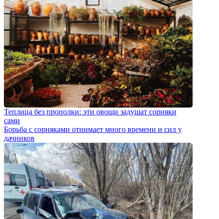
Теплица без прополки: эти овощи задушат сорняки
сами
Борьба с сорняками отнимает много времени и сил у
дачников