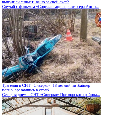
вынудили снимать кино за свой счет?
Случай с фильмом «Социализация» режиссера Анны...
Трагедия в СНТ «Сиверко»: 18-летний питбайкер
погиб, врезавшись в столб
Сегодня днем в СНТ «Сиверко» Приморского района...