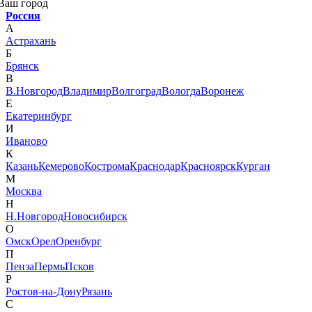
Ваш город
Россия
А
Астрахань
Б
Брянск
В
В.Новгород
Владимир
Волгоград
Вологда
Воронеж
Е
Екатеринбург
И
Иваново
К
Казань
Кемерово
Кострома
Краснодар
Красноярск
Курган
М
Москва
Н
Н.Новгород
Новосибирск
О
Омск
Орел
Оренбург
П
Пенза
Пермь
Псков
Р
Ростов-на-Дону
Рязань
С