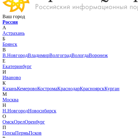
Ваш город
Россия
А
Астрахань
Б
Брянск
В
В.Новгород
Владимир
Волгоград
Вологда
Воронеж
Е
Екатеринбург
И
Иваново
К
Казань
Кемерово
Кострома
Краснодар
Красноярск
Курган
М
Москва
Н
Н.Новгород
Новосибирск
О
Омск
Орел
Оренбург
П
Пенза
Пермь
Псков