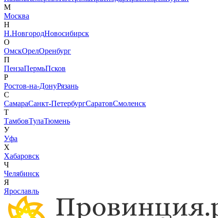
М
Москва
Н
Н.Новгород
Новосибирск
О
Омск
Орел
Оренбург
П
Пенза
Пермь
Псков
Р
Ростов-на-Дону
Рязань
С
Самара
Санкт-Петербург
Саратов
Смоленск
Т
Тамбов
Тула
Тюмень
У
Уфа
Х
Хабаровск
Ч
Челябинск
Я
Ярославль