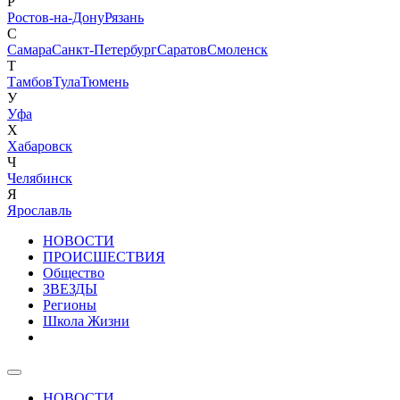
Р
Ростов-на-Дону
Рязань
С
Самара
Санкт-Петербург
Саратов
Смоленск
Т
Тамбов
Тула
Тюмень
У
Уфа
Х
Хабаровск
Ч
Челябинск
Я
Ярославль
НОВОСТИ
ПРОИСШЕСТВИЯ
Общество
ЗВЕЗДЫ
Регионы
Школа Жизни
НОВОСТИ