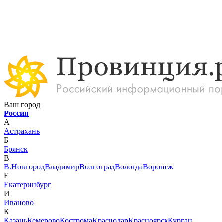
Ваш город
Россия
А
Астрахань
Б
Брянск
В
В.Новгород
Владимир
Волгоград
Вологда
Воронеж
Е
Екатеринбург
И
Иваново
К
Казань
Кемерово
Кострома
Краснодар
Красноярск
Курган