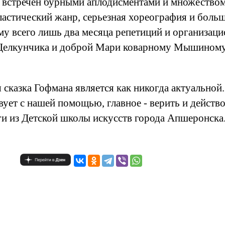
л встречен бурными аплодисментами и множество
ластический жанр, серьезная хореография и боль
му всего лишь два месяца репетиций и организац
 Щелкунчика и доброй Мари коварному Мышиному 
сказка Гофмана является как никогда актуальной.
вует с нашей помощью, главное - верить и действ
еги из Детской школы искусств города Апшеронска