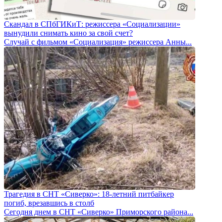
Скандал в СПбГИКиТ: режиссера «Социализации»
вынудили снимать кино за свой счет?
Случай с фильмом «Социализация» режиссера Анны...
Трагедия в СНТ «Сиверко»: 18-летний питбайкер
погиб, врезавшись в столб
Сегодня днем в СНТ «Сиверко» Приморского района...