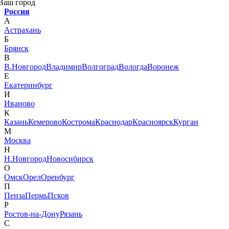
Ваш город
Россия
А
Астрахань
Б
Брянск
В
В.Новгород
Владимир
Волгоград
Вологда
Воронеж
Е
Екатеринбург
И
Иваново
К
Казань
Кемерово
Кострома
Краснодар
Красноярск
Курган
М
Москва
Н
Н.Новгород
Новосибирск
О
Омск
Орел
Оренбург
П
Пенза
Пермь
Псков
Р
Ростов-на-Дону
Рязань
С