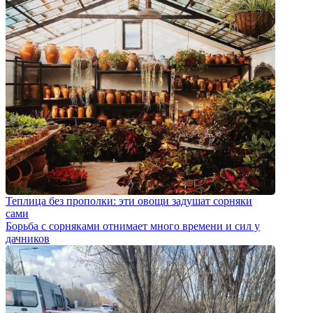
Теплица без прополки: эти овощи задушат сорняки
сами
Борьба с сорняками отнимает много времени и сил у
дачников