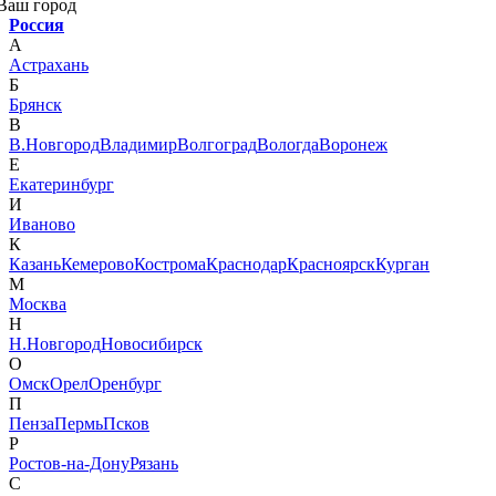
Ваш город
Россия
А
Астрахань
Б
Брянск
В
В.Новгород
Владимир
Волгоград
Вологда
Воронеж
Е
Екатеринбург
И
Иваново
К
Казань
Кемерово
Кострома
Краснодар
Красноярск
Курган
М
Москва
Н
Н.Новгород
Новосибирск
О
Омск
Орел
Оренбург
П
Пенза
Пермь
Псков
Р
Ростов-на-Дону
Рязань
С