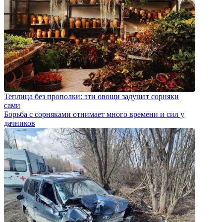
Теплица без прополки: эти овощи задушат сорняки
сами
Борьба с сорняками отнимает много времени и сил у
дачников