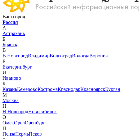
Ваш город
Россия
А
Астрахань
Б
Брянск
В
В.Новгород
Владимир
Волгоград
Вологда
Воронеж
Е
Екатеринбург
И
Иваново
К
Казань
Кемерово
Кострома
Краснодар
Красноярск
Курган
М
Москва
Н
Н.Новгород
Новосибирск
О
Омск
Орел
Оренбург
П
Пенза
Пермь
Псков