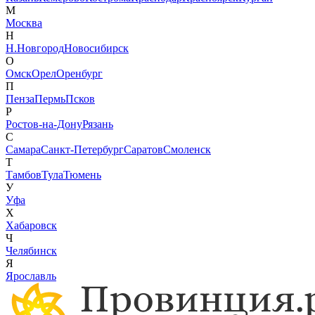
М
Москва
Н
Н.Новгород
Новосибирск
О
Омск
Орел
Оренбург
П
Пенза
Пермь
Псков
Р
Ростов-на-Дону
Рязань
С
Самара
Санкт-Петербург
Саратов
Смоленск
Т
Тамбов
Тула
Тюмень
У
Уфа
Х
Хабаровск
Ч
Челябинск
Я
Ярославль