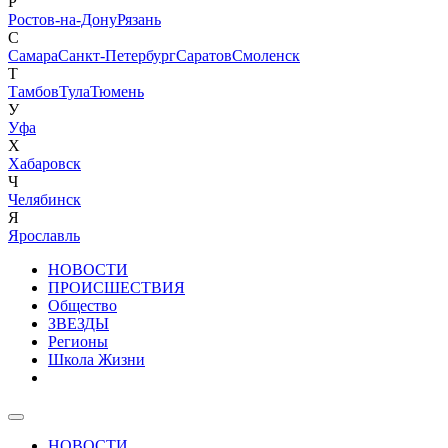
Р
Ростов-на-Дону
Рязань
С
Самара
Санкт-Петербург
Саратов
Смоленск
Т
Тамбов
Тула
Тюмень
У
Уфа
Х
Хабаровск
Ч
Челябинск
Я
Ярославль
НОВОСТИ
ПРОИСШЕСТВИЯ
Общество
ЗВЕЗДЫ
Регионы
Школа Жизни
НОВОСТИ