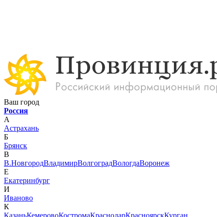
Ваш город
Россия
А
Астрахань
Б
Брянск
В
В.Новгород
Владимир
Волгоград
Вологда
Воронеж
Е
Екатеринбург
И
Иваново
К
Казань
Кемерово
Кострома
Краснодар
Красноярск
Курган