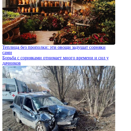
Теплица без прополки: эти овощи задушат сорняки
сами
Борьба с сорняками отнимает много времени и сил у
дачников