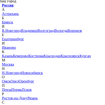
Ваш город
Россия
А
Астрахань
Б
Брянск
В
В.Новгород
Владимир
Волгоград
Вологда
Воронеж
Е
Екатеринбург
И
Иваново
К
Казань
Кемерово
Кострома
Краснодар
Красноярск
Курган
М
Москва
Н
Н.Новгород
Новосибирск
О
Омск
Орел
Оренбург
П
Пенза
Пермь
Псков
Р
Ростов-на-Дону
Рязань
С