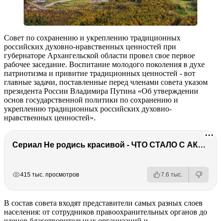
Совет по сохранению и укреплению традиционных
российских духовно-нравственных ценностей при
губернаторе Архангельской области провел свое первое
рабочее заседание. Воспитание молодого поколения в духе
патриотизма и привитие традиционных ценностей - вот
главные задачи, поставленные перед членами совета указом
президента России Владимира Путина «Об утверждении
основ государственной политики по сохранению и
укреплению традиционных российских духовно-
нравственных ценностей».
Сериал Не родись красивой - ЧТО СТАЛО С АКТЕРАМИ? Смерть, тюрьма и красота
РЕКЛАМА
РЕКЛАМА
415 тыс. просмотров
7.6 тыс.
В состав совета входят представители самых разных слоев
населения: от сотрудников правоохранительных органов до
членов благотворительных организаций и