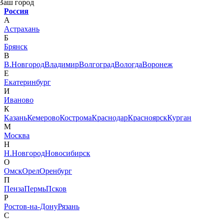
Ваш город
Россия
А
Астрахань
Б
Брянск
В
В.Новгород
Владимир
Волгоград
Вологда
Воронеж
Е
Екатеринбург
И
Иваново
К
Казань
Кемерово
Кострома
Краснодар
Красноярск
Курган
М
Москва
Н
Н.Новгород
Новосибирск
О
Омск
Орел
Оренбург
П
Пенза
Пермь
Псков
Р
Ростов-на-Дону
Рязань
С