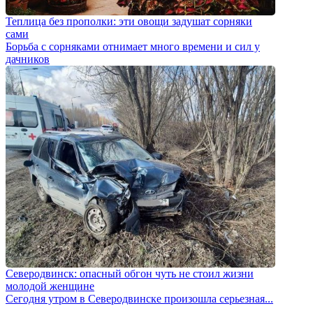
Теплица без прополки: эти овощи задушат сорняки
сами
Борьба с сорняками отнимает много времени и сил у
дачников
Северодвинск: опасный обгон чуть не стоил жизни
молодой женщине
Сегодня утром в Северодвинске произошла серьезная...