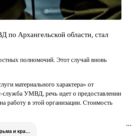
Д по Архангельской области, стал
остных полномочий. Этот случай вновь
слуги материального характера» от
с-служба УМВД, речь идет о предоставлении
на работу в этой организации. Стоимость
Сериал Не родись красивой - ЧТО СТАЛО С АКТЕРАМИ? Смерть, тюрьма и красота