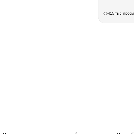
РЕКЛАМА
РЕКЛАМА
РЕКЛАМА
415 тыс. прос