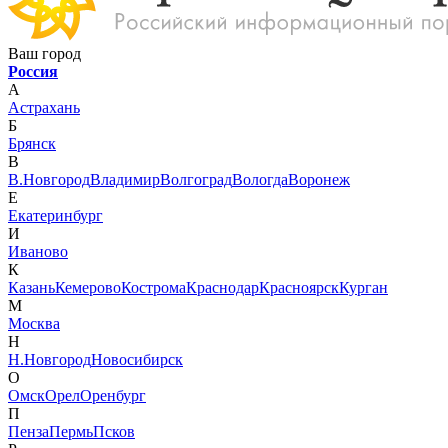
Ваш город
Россия
А
Астрахань
Б
Брянск
В
В.Новгород
Владимир
Волгоград
Вологда
Воронеж
Е
Екатеринбург
И
Иваново
К
Казань
Кемерово
Кострома
Краснодар
Красноярск
Курган
М
Москва
Н
Н.Новгород
Новосибирск
О
Омск
Орел
Оренбург
П
Пенза
Пермь
Псков