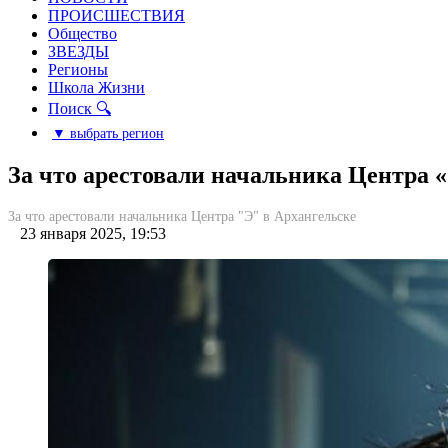
ПРОИСШЕСТВИЯ
Общество
ЗВЕЗДЫ
Регионы
Школа Жизни
Поиск 🔍
▼ выбрать регион
За что арестовали начальника Центра 
За что арестовали начальника Центра "Э" в Архангельске
23 января 2025, 19:53