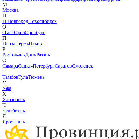
М
Москва
Н
Н.Новгород
Новосибирск
О
Омск
Орел
Оренбург
П
Пенза
Пермь
Псков
Р
Ростов-на-Дону
Рязань
С
Самара
Санкт-Петербург
Саратов
Смоленск
Т
Тамбов
Тула
Тюмень
У
Уфа
Х
Хабаровск
Ч
Челябинск
Я
Ярославль