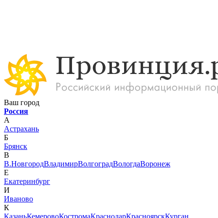
Ваш город
Россия
А
Астрахань
Б
Брянск
В
В.Новгород
Владимир
Волгоград
Вологда
Воронеж
Е
Екатеринбург
И
Иваново
К
Казань
Кемерово
Кострома
Краснодар
Красноярск
Курган