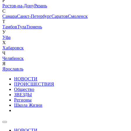
Р
Ростов-на-Дону
Рязань
С
Самара
Санкт-Петербург
Саратов
Смоленск
Т
Тамбов
Тула
Тюмень
У
Уфа
Х
Хабаровск
Ч
Челябинск
Я
Ярославль
НОВОСТИ
ПРОИСШЕСТВИЯ
Общество
ЗВЕЗДЫ
Регионы
Школа Жизни
НОВОСТИ