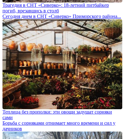
Трагедия в СНТ «Сиверко»: 18-летний питбайкер
погиб, врезавшись в столб
Сегодня днем в СНТ «Сиверко» Приморского района...
Теплица без прополки: эти овощи задушат сорняки
сами
Борьба с сорняками отнимает много времени и сил у
дачников