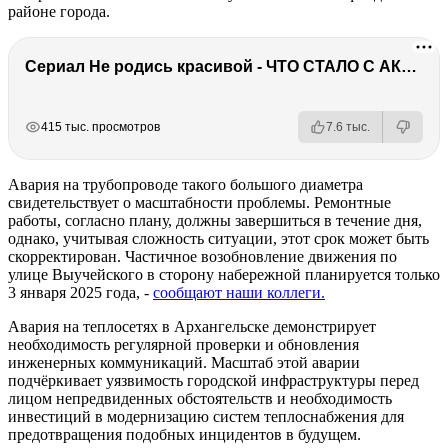
районе города.
Сериал Не родись красивой - ЧТО СТАЛО С АКТЕРАМИ? Смерть, тюрьма и красота
РЕКЛАМА
РЕКЛАМА
РЕКЛАМА
РЕКЛАМА
415 тыс. просмотров
7.6 тыс.
Авария на трубопроводе такого большого диаметра
свидетельствует о масштабности проблемы. Ремонтные
работы, согласно плану, должны завершиться в течение дня,
однако, учитывая сложность ситуации, этот срок может быть
скорректирован. Частичное возобновление движения по
улице Выучейского в сторону набережной планируется только
3 января 2025 года, -
сообщают наши коллеги.
Авария на теплосетях в Архангельске демонстрирует
необходимость регулярной проверки и обновления
инженерных коммуникаций. Масштаб этой аварии
подчёркивает уязвимость городской инфраструктуры перед
лицом непредвиденных обстоятельств и необходимость
инвестиций в модернизацию систем теплоснабжения для
предотвращения подобных инцидентов в будущем.