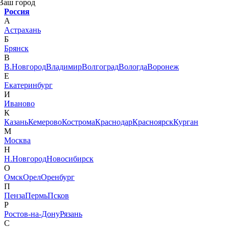
Ваш город
Россия
А
Астрахань
Б
Брянск
В
В.Новгород
Владимир
Волгоград
Вологда
Воронеж
Е
Екатеринбург
И
Иваново
К
Казань
Кемерово
Кострома
Краснодар
Красноярск
Курган
М
Москва
Н
Н.Новгород
Новосибирск
О
Омск
Орел
Оренбург
П
Пенза
Пермь
Псков
Р
Ростов-на-Дону
Рязань
С