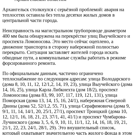
Архангельск столкнулся с серьёзной проблемой: авария на
теплосетях оставила без тепла десятки жилых домов в
центральной части города.
Неисправность на магистральном трубопроводе диаметром
400 мм была обнаружена на перекрёстке улиц Выучейского и
проспекта Ломоносова. Это место сейчас оцеплено, а
движение транспорта в сторону набережной полностью
перекрыто. Ситуация заставляет жителей города искать
обходные пути, а коммунальные службы работать в режиме
форсированного ремонта.
По официальным данным, частично ограничено
теплоснабжение по следующим адресам: улица Володарского
(дома 8, 10, 11, 12, 12/1,2, 14, 19, 23), улица Выучейского (дома
14, 16, 25), улица Карла Либкнехта (дом 18/2), проспект
Ломоносова (дома 83, 99, 107, 117, 119, 121, 131), улица
Поморская (дома 13, 14, 15, 16, 24/1), набережная Северной
Двины (дома 52, 52/1,2, 55, 71), улица Серафимовича (дома 9,
9/1, 11, 14, 14/1, 20, 25/1, 27/1), проспект Троицкий (дома 10,
12, 12/1, 16, 18, 21, 23, 37/1, 41, 41/1) и проспект Чумбарова-
Лучинского (дома 3, 5, 6, 9, 10, 11, 11/1, 12, 14, 16, 18, 19, 21,
21/1, 22, 23, 24/1, 28/1, 29). Это внушительный список,
который охватывает значительную часть жилого фонда в этом