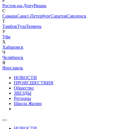
Р
Ростов-на-Дону
Рязань
С
Самара
Санкт-Петербург
Саратов
Смоленск
Т
Тамбов
Тула
Тюмень
У
Уфа
Х
Хабаровск
Ч
Челябинск
Я
Ярославль
НОВОСТИ
ПРОИСШЕСТВИЯ
Общество
ЗВЕЗДЫ
Регионы
Школа Жизни
НОВОСТИ