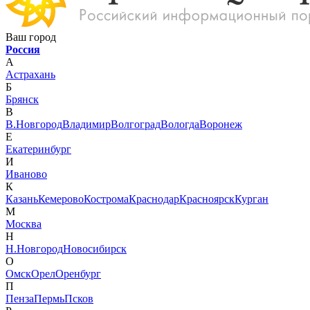
Ваш город
Россия
А
Астрахань
Б
Брянск
В
В.Новгород
Владимир
Волгоград
Вологда
Воронеж
Е
Екатеринбург
И
Иваново
К
Казань
Кемерово
Кострома
Краснодар
Красноярск
Курган
М
Москва
Н
Н.Новгород
Новосибирск
О
Омск
Орел
Оренбург
П
Пенза
Пермь
Псков