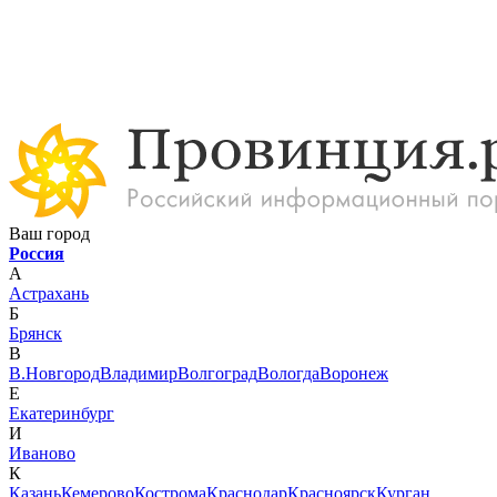
Ваш город
Россия
А
Астрахань
Б
Брянск
В
В.Новгород
Владимир
Волгоград
Вологда
Воронеж
Е
Екатеринбург
И
Иваново
К
Казань
Кемерово
Кострома
Краснодар
Красноярск
Курган