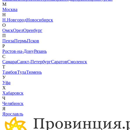
М
Москва
Н
Н.Новгород
Новосибирск
О
Омск
Орел
Оренбург
П
Пенза
Пермь
Псков
Р
Ростов-на-Дону
Рязань
С
Самара
Санкт-Петербург
Саратов
Смоленск
Т
Тамбов
Тула
Тюмень
У
Уфа
Х
Хабаровск
Ч
Челябинск
Я
Ярославль